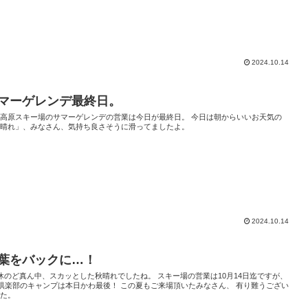
2024.10.14
マーゲレンデ最終日。
沼高原スキー場のサマーゲレンデの営業は今日が最終日。 今日は朝からいいお天気の
秋晴れ」、みなさん、気持ち良さそうに滑ってましたよ。
2024.10.14
葉をバックに…！
休のど真ん中、スカッとした秋晴れでしたね。 スキー場の営業は10月14日迄ですが、
0倶楽部のキャンプは本日かわ最後！ この夏もご来場頂いたみなさん、 有り難うござい
した。