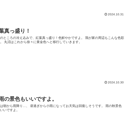
2024.10.31
葉真っ盛り！
このところの冷え込みで、紅葉真っ盛り！色鮮やかですよ。 我が家の周辺もこんな色彩
。 丸沼はこれから徐々に黄金色へと移行していきます。
2024.10.30
雨の景色もいいですよ。
は朝から雨降り…、 昼過ぎから小雨になってお天気は回復しそうです。 雨の秋景色
、いいですよ。