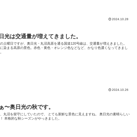
2024.10.28
日光は交通量が増えてきました。
の土曜日ですが、奥日光・丸沼高原を通る国道120号線は、交通量が増えきました。
葉に染まる高原の景色。赤色・黄色・オレンジ色などなど、かなり色濃くなってきまし
よ。
2024.10.26
ぁ〜奥日光の秋です。
、丸沼を留守にしていたので、 とても新鮮な景色に見えますね。 奥日光の素晴らしい
！ 本格的な秋シーズンがやっきました。