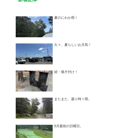
夏のにわか雨！
久々、夏らしいお天気！
続・後片付け！
またまた、曇り時々雨。
8月最初の日曜日。