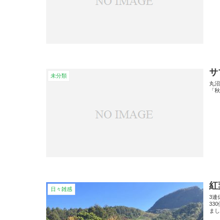
サ
未分類
丸
「
紅
日々雑感
3連
33
ま