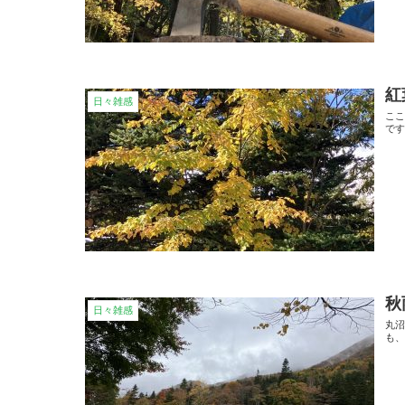
紅
日々雑感
こ
です
秋
日々雑感
丸沼
も