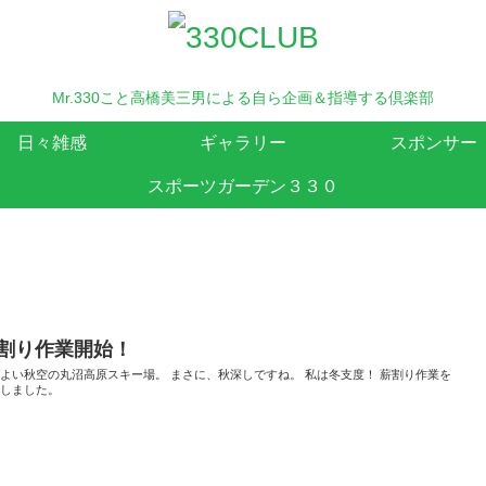
Mr.330こと高橋美三男による自ら企画＆指導する倶楽部
日々雑感
ギャラリー
スポンサー
スポーツガーデン３３０
割り作業開始！
よい秋空の丸沼高原スキー場。 まさに、秋深しですね。 私は冬支度！ 薪割り作業を
始しました。