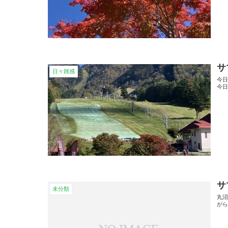
サ
日々雑感
今日
今
サ
未分類
丸
がら