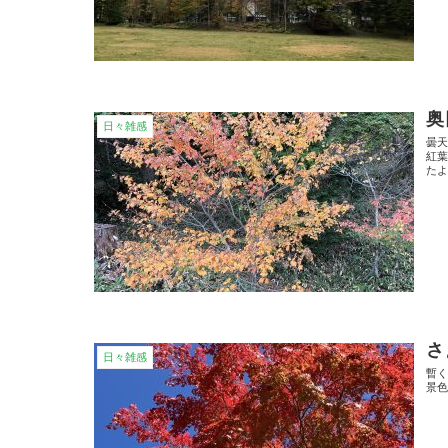
奥
日々雑感
曇天
紅
た
さ
日々雑感
暫く
景色