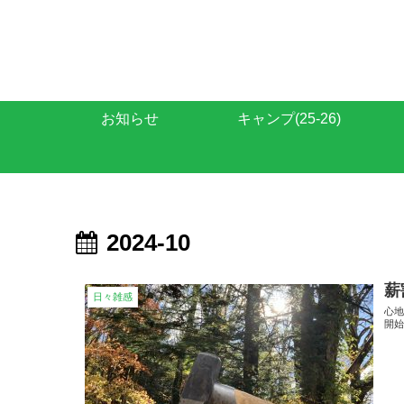
お知らせ
キャンプ(25-26)
2024-10
薪
日々雑感
心地
開