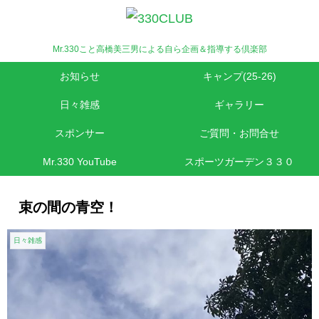
Mr.330こと高橋美三男による自ら企画＆指導する倶楽部
お知らせ
キャンプ(25-26)
日々雑感
ギャラリー
スポンサー
ご質問・お問合せ
Mr.330 YouTube
スポーツガーデン３３０
束の間の青空！
日々雑感