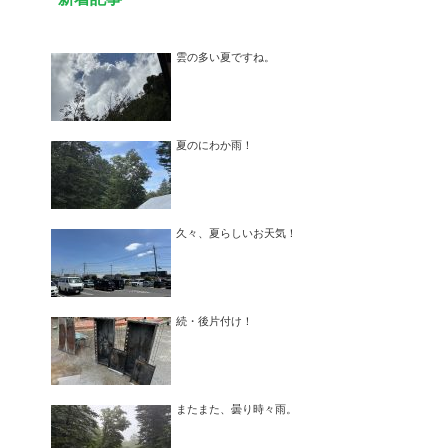
雲の多い夏ですね。
夏のにわか雨！
久々、夏らしいお天気！
続・後片付け！
またまた、曇り時々雨。