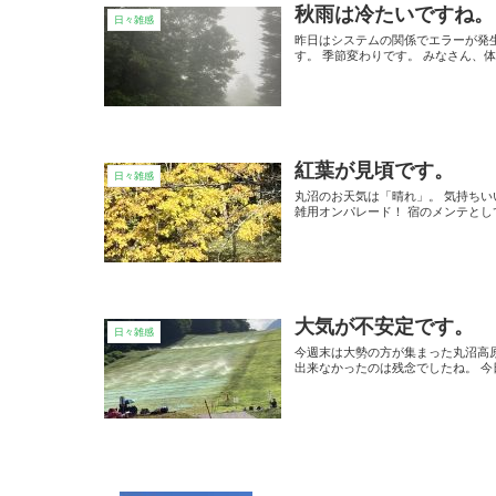
秋雨は冷たいですね。
日々雑感
昨日はシステムの関係でエラーが発
す。 季節変わりです。 みなさん、
紅葉が見頃です。
日々雑感
丸沼のお天気は「晴れ」。 気持ちい
雑用オンパレード！ 宿のメンテとし
大気が不安定です。
日々雑感
今週末は大勢の方が集まった丸沼高
出来なかったのは残念でしたね。 