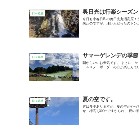
奥日光は行楽シーズン
日々雑感
今日も小春日和の奥日光丸沼高原！
来たのですが、凄い人だったのトン
サマーゲレンデの季節
日々雑感
朝からいいお天気です。 まさに、サ
ー＆スノーボーダーの方が楽しんでい
夏の空です。
日々雑感
雲は多少ありますが、夏の空がやって
せ、標高1,300mですからね、 夏