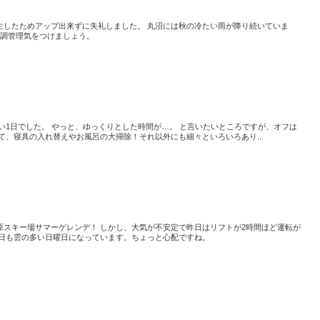
生したためアップ出来ずに失礼しました。 丸沼には秋の冷たい雨が降り続いていま
体調管理気をつけましょう。
い1日でした。 やっと、ゆっくりとした時間が…。 と言いたいところですが、オフは
て、寝具の入れ替えやお風呂の大掃除！それ以外にも細々といろいろあり...
原スキー場サマーゲレンデ！ しかし、大気が不安定で昨日はリフトが2時間ほど運転が
今日も雲の多い日曜日になっています。ちょっと心配ですね。