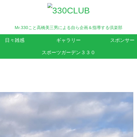
Mr.330こと高橋美三男による自ら企画＆指導する倶楽部
日々雑感
ギャラリー
スポンサー
スポーツガーデン３３０