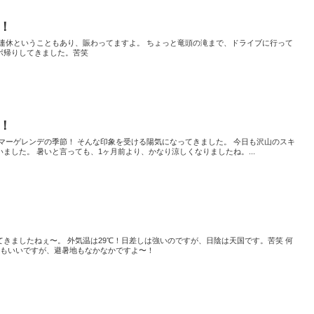
！
 連休ということもあり、賑わってますよ。 ちょっと竜頭の滝まで、ドライブに行って
ボ帰りしてきました。苦笑
！
マーゲレンデの季節！ そんな印象を受ける陽気になってきました。 今日も沢山のスキ
ました。 暑いと言っても、1ヶ月前より、かなり涼しくなりましたね。...
きましたねぇ〜。 外気温は29℃！日差しは強いのですが、日陰は天国です。苦笑 何
の海もいいですが、避暑地もなかなかですよ〜！