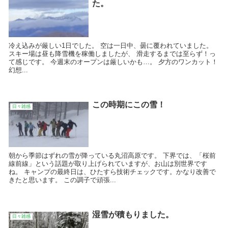
た。
冷え込みが厳しい1日でした。 空は一日中、曇に覆われていました。
スキー場は昼も降雪機を稼働しましたが、 滑走するまでは至らず！っ
て感じです。 今週末のオープンは厳しいかも…。 夕方のワンカット！
幻想...
この時期にこの雪！
日々雑感
朝から季節はずれの雪が降っている丸沼高原です。 下界では、「桜前
線前線」という話題が取り上げられていますが、お山は別世界です
ね。 キャンプの最終日は、ひたすら技術チェックです。かなり改善で
きたと思います。 この調子で頑張...
湿雪が積もりました。
日々雑感