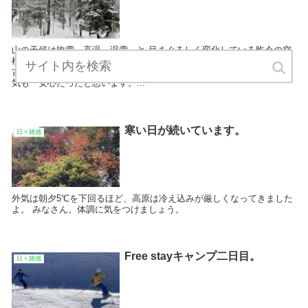
山の天候は吹雪→高温→湿雪…と 目まぐるしく変化している昨今の空
模様！ 流石に標高の高い丸沼でも雪質が少し緩みましたね。 東京や名
古屋方面は、久しぶりの「雨」。乾燥注意報が出るほどのカラカラ陽
気も一安心だったと思います。...
寒い日が続いています。
日々雑感
外気は朝夕5℃を下回るほど、高原は冷え込みが厳しくなってきました
よ。 みなさん。体調に気をつけましょう。
Free stayキャンプ二日目。
日々雑感