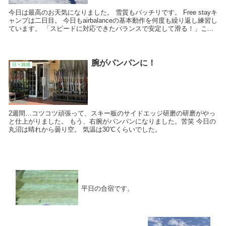
今日は最高のお天気になりました。 雪質もバッチリです。 Free stayキ
ャンプは二日目。 今日もairbalanceの基本動作を何度も繰り返し練習し
ています。 「スピードに対応できたバランスで安定して滑る！」こ...
腕がパンパンに！
日々雑感
2週間…コツコツ頑張って、スキー板のサイドエッジ研磨の研磨がやっ
と仕上がりました。 もう、右腕がパンパンになりました。苦笑 今日の
丸沼は晴れから曇り空。 気温は30℃くらいでした。
平日の合宿です。