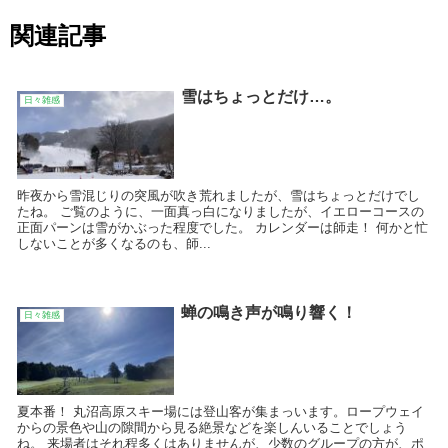
関連記事
雪はちょっとだけ…。
日々雑感
昨夜から雪混じりの突風が吹き荒れましたが、雪はちょっとだけでし
たね。 ご覧のように、一面真っ白になりましたが、イエローコースの
正面パーンは雪がかぶった程度でした。 カレンダーは師走！ 何かと忙
しないことが多くなるのも、師...
蝉の鳴き声が鳴り響く！
日々雑感
夏本番！ 丸沼高原スキー場には登山客が集まっいます。ロープウェイ
からの景色や山の隙間から見る絶景などを楽しんいることでしょう
ね。 来場者はそれ程多くはありませんが、少数のグループの方が、ポ