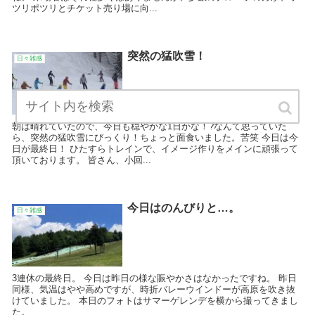
ツリポツリとチケット売り場に向...
突然の猛吹雪！
日々雑感
朝は晴れていたので、今日も穏やかな1日かな！?なんて思っていた
ら、突然の猛吹雪にびっくり！ちょっと面食いました。苦笑 今日は今
日が最終日！ ひたすらトレインで、イメージ作りをメインに頑張って
頂いております。 皆さん、小回...
今日はのんびりと…。
日々雑感
3連休の最終日。 今日は昨日の様な賑やかさはなかったですね。 昨日
同様、気温はやや高めですが、時折バレーウインドーが高原を吹き抜
けていました。 本日のフォトはサマーゲレンデを横から撮ってきまし
た。