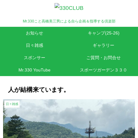
Mr.330こと高橋美三男による自ら企画＆指導する倶楽部
お知らせ
キャンプ(25-26)
日々雑感
ギャラリー
スポンサー
ご質問・お問合せ
Mr.330 YouTube
スポーツガーデン３３０
人が結構来ています。
日々雑感