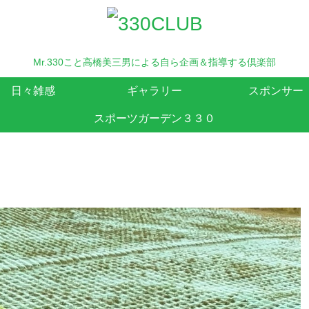
Mr.330こと高橋美三男による自ら企画＆指導する倶楽部
日々雑感
ギャラリー
スポンサー
スポーツガーデン３３０