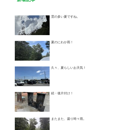
雲の多い夏ですね。
夏のにわか雨！
久々、夏らしいお天気！
続・後片付け！
またまた、曇り時々雨。