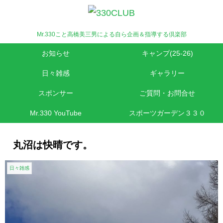
Mr.330こと高橋美三男による自ら企画＆指導する倶楽部
お知らせ
キャンプ(25-26)
日々雑感
ギャラリー
スポンサー
ご質問・お問合せ
Mr.330 YouTube
スポーツガーデン３３０
丸沼は快晴です。
日々雑感