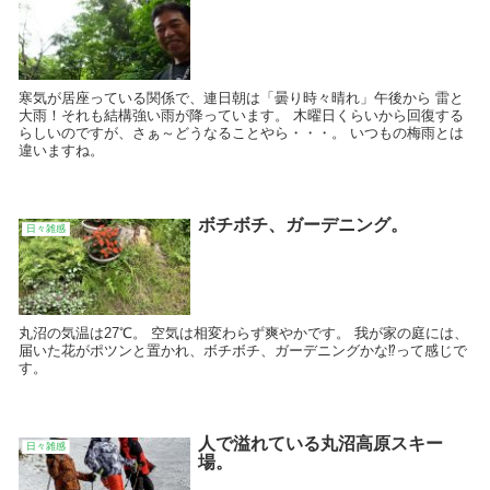
寒気が居座っている関係で、連日朝は「曇り時々晴れ」午後から 雷と
大雨！それも結構強い雨が降っています。 木曜日くらいから回復する
らしいのですが、さぁ～どうなることやら・・・。 いつもの梅雨とは
違いますね。
ボチボチ、ガーデニング。
日々雑感
丸沼の気温は27℃。 空気は相変わらず爽やかです。 我が家の庭には、
届いた花がポツンと置かれ、ボチボチ、ガーデニングかな⁉️って感じで
す。
人で溢れている丸沼高原スキー
日々雑感
場。