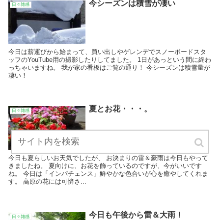
今シーズンは積雪が凄い
日々雑感
今日は薪運びから始まって、買い出しやゲレンデでスノーボードスタ
ッフのYouTube用の撮影したりしてました。 1日があっという間に終わ
っちゃいますね。 我が家の看板はご覧の通り！ 今シーズンは積雪量が
凄い！
夏とお花・・・。
日々雑感
今日も夏らしいお天気でしたが、 お決まりの雷＆豪雨は今日もやって
きましたね。 夏向けに、お花を飾っているのですが、今がいいです
ね。 今日は「インパチェンス」鮮やかな色合いが心を癒やしてくれま
す。 高原の花には可憐さ...
今日も午後から雷＆大雨！
日々雑感