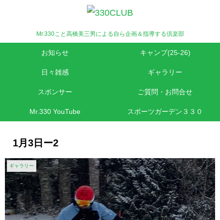
Mr.330こと高橋美三男による自ら企画＆指導する倶楽部
お知らせ
キャンプ(25-26)
日々雑感
ギャラリー
スポンサー
ご質問・お問合せ
Mr.330 YouTube
スポーツガーデン３３０
1月3日ー2
ギャラリー