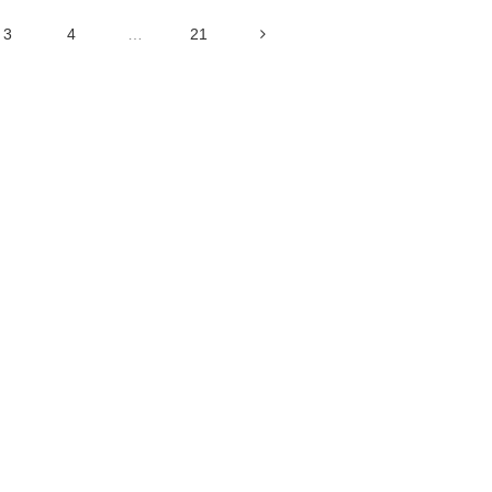
3
4
…
21