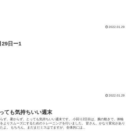
2022.01.29
月29日ー1
2022.01.29
っても気持ちいい週末
らず、暑からず、とっても気持ちいい週末です。 小回り2日目は、腕の動きで、体軸
動をよりスムーズにするためのトレーニングを行いました。 皆さん、かなり変化があり
たよ。 もちろん、まだまだミスはでますが、全体的には...