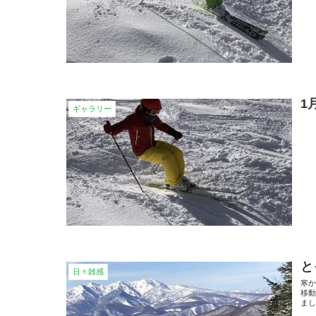
1
ギャラリー
と
日々雑感
寒か
移
まし