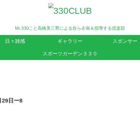
Mr.330こと高橋美三男による自ら企画＆指導する倶楽部
日々雑感
ギャラリー
スポンサー
スポーツガーデン３３０
月29日ー8