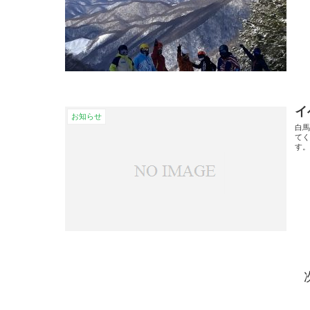
イ
お知らせ
白
てく
す