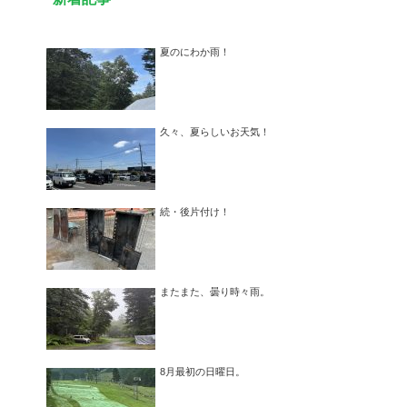
夏のにわか雨！
久々、夏らしいお天気！
続・後片付け！
またまた、曇り時々雨。
8月最初の日曜日。