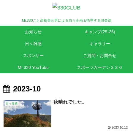
Mr.330こと高橋美三男による自ら企画＆指導する倶楽部
お知らせ
キャンプ(25-26)
日々雑感
ギャラリー
スポンサー
ご質問・お問合せ
Mr.330 YouTube
スポーツガーデン３３０
2023-10
秋晴れでした。
日々雑感
2023.10.12