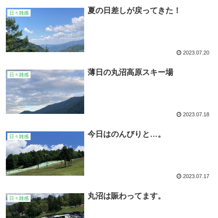
夏の日差しが戻ってきた！
日々雑感
2023.07.20
薄日の丸沼高原スキー場
日々雑感
2023.07.18
今日はのんびりと…。
日々雑感
2023.07.17
丸沼は賑わってます。
日々雑感