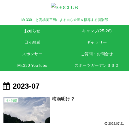
Mr.330こと高橋美三男による自ら企画＆指導する倶楽部
お知らせ
キャンプ(25-26)
日々雑感
ギャラリー
スポンサー
ご質問・お問合せ
Mr.330 YouTube
スポーツガーデン３３０
2023-07
梅雨明け？
日々雑感
2023.07.21