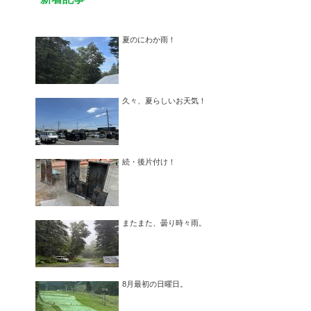
夏のにわか雨！
久々、夏らしいお天気！
続・後片付け！
またまた、曇り時々雨。
8月最初の日曜日。