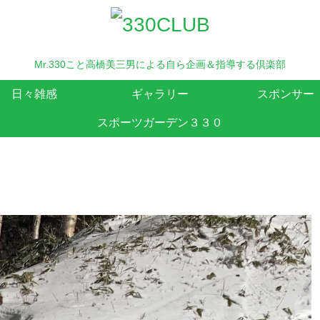
Mr.330こと高橋美三男による自ら企画＆指導する倶楽部
日々雑感
ギャラリー
スポンサー
スポーツガーデン３３０