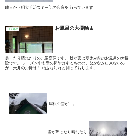
昨日から明大明治スキー部の合宿を 行っています。
お風呂の大掃除🧹
日々雑感
曇ったり晴れたりの丸沼高原です。 我が家は夏休み前のお風呂の大掃
除です。 シーズン中も壁の掃除はするものの、なかなか出来ないの
が、天井のお掃除！ 頑固な汚れと闘っております。
屋根の雪が…。
雪が降ったり晴れたり