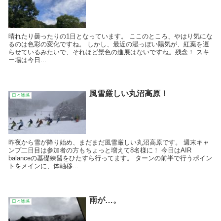
晴れたり曇ったりの1日となっています。 ここのところ、やはり気にな
るのは色彩の変化ですね。 しかし、最近の湿っぽい陽気が、紅葉を遅
らせているみたいで、それほど景色の進展はないですね。残念！ スキ
ー場は今日...
風雪厳しい丸沼高原！
日々雑感
昨夜から雪が降り始め、まだまだ風雪厳しい丸沼高原です。 週末キャ
ンプ二日目は参加者の方もちょっと増えて8名様に！ 今日はAIR
balanceの基礎練習をひたすら行ってます。 ターンの前半で行うポイン
トをメインに、体軸移...
雨が…。
日々雑感