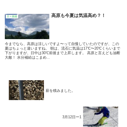
高原も今夏は気温高め？！
日々雑感
今までなら、高原は涼しいですよ〜って自慢していたのですが、この
夏はちょっと違いますね。 朝は、流石に気温は17℃〜20℃くらいまで
下がりますが、日中は30℃前後まで上昇します。 高原と言えども油断
大敵！ 水分補給はこまめ...
薪を積みました。
3月12日ー1