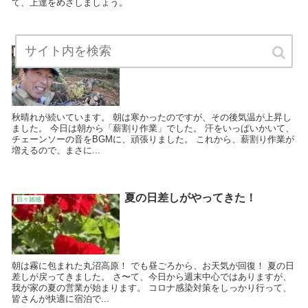
て、上達をめざしましょう。
薪割り作業です。
日々雑感
秋晴れが続いています。 朝は寒かったのですが、その後気温が上昇し
ました。 今日は朝から「薪割り作業」でした。 汗をいっぱいかいて、
チェーンソーの音をBGMに、頑張りました。 これから、薪割り作業が
増えるので、まさに...
夏の日差しがやってきた！
日々雑感
朝は霧に包まれた丸沼高原！ でも昼ごろから、お天気が回復！ 夏の日
差しが戻ってきました。 さ〜て、今日から週末中心ではありますが、
我が家の夏の営業が始まります。 コロナ感染対策をしっかり行って、
皆さんが快適に宿泊で...