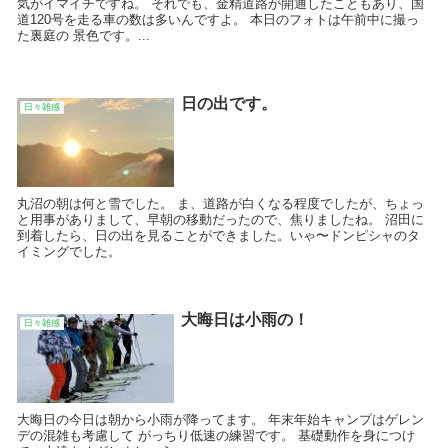
気がイマイチですね。 それでも、金精道路が開通したこともあり、国
道120号を走る車の数は多いんですよ。 本日のフォトは午前中に撮っ
た裏庭の 景色です。...
日の出です。
日々雑感
丸沼の朝は何と雪でした。 ま、道路が白くなる程度でしたが、ちょっ
と用事がありまして、早朝の移動だったので、焦りましたね。 沼田に
到着したら、日の出を見ることができました。いゃ〜ドンピシャのタ
イミングでした。
大晦日は小雨の！
日々雑感
大晦日の今日は朝から小雨が降ってます。 年末年始キャンプはゲレン
デの混雑も考慮して がっちり低速の練習です。 基礎動作を身につけ