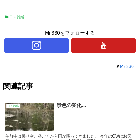
日々雑感
Mr.330をフォローする
Mr.330
関連記事
景色の変化…
日々雑感
午前中は曇り空、昼ごろから雨が降ってきました。 今年のGWはお天