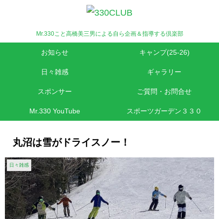
Mr.330こと高橋美三男による自ら企画＆指導する倶楽部
お知らせ
キャンプ(25-26)
日々雑感
ギャラリー
スポンサー
ご質問・お問合せ
Mr.330 YouTube
スポーツガーデン３３０
丸沼は雪がドライスノー！
日々雑感