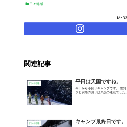
日々雑感
Mr.
関連記事
平日は天国ですね。
日々雑感
今日から小回りキャンプです。 雪
ジと実際の滑りは戸惑の連続でした
キャンプ最終日です。
日々雑感