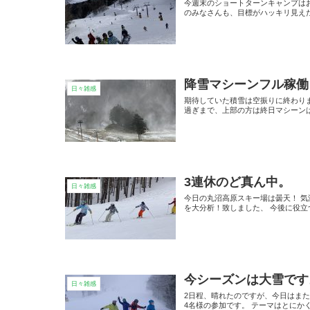
今週末のショートターンキャンプは
のみなさんも、目標がハッキリ見え
降雪マシーンフル稼働
日々雑感
期待していた積雪は空振りに終わり
過ぎまで、上部の方は終日マシーンは
3連休のど真ん中。
日々雑感
今日の丸沼高原スキー場は曇天！ 気
を大分析！致しました、 今後に役立
今シーズンは大雪です
日々雑感
2日程、晴れたのですが、今日はまた
4名様の参加です。 テーマはとにか