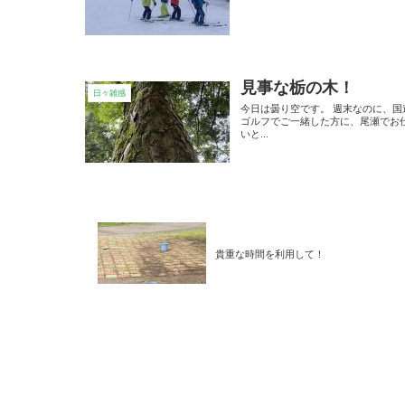
見事な栃の木！
日々雑感
今日は曇り空です。 週末なのに、
ゴルフでご一緒した方に、尾瀬でお
いと...
貴重な時間を利用して！