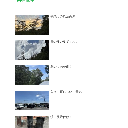
朝焼けの丸沼高原！
雲の多い夏ですね。
夏のにわか雨！
久々、夏らしいお天気！
続・後片付け！