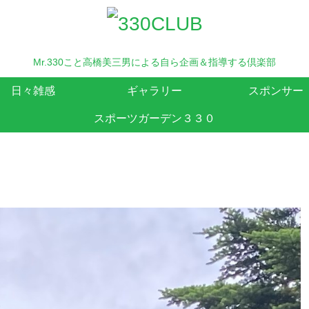
Mr.330こと高橋美三男による自ら企画＆指導する倶楽部
日々雑感
ギャラリー
スポンサー
スポーツガーデン３３０