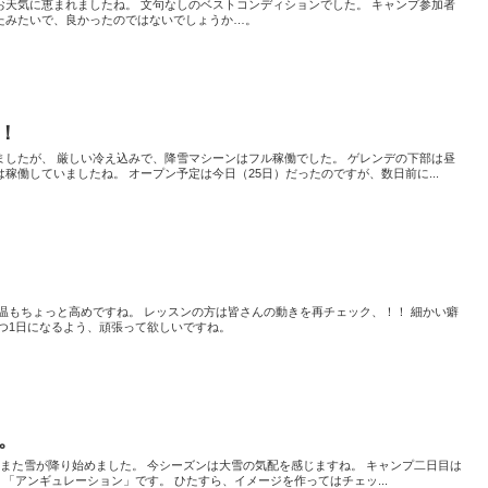
お天気に恵まれましたね。 文句なしのベストコンディションでした。 キャンプ参加者
たみたいで、良かったのではないでしょうか…。
！
ましたが、 厳しい冷え込みで、降雪マシーンはフル稼働でした。 ゲレンデの下部は昼
稼働していましたね。 オープン予定は今日（25日）だったのですが、数日前に...
温もちょっと高めですね。 レッスンの方は皆さんの動きを再チェック、！！ 細かい癖
つ1日になるよう、頑張って欲しいですね。
。
また雪が降り始めました。 今シーズンは大雪の気配を感じますね。 キャンプ二日目は
く「アンギュレーション」です。 ひたすら、イメージを作ってはチェッ...