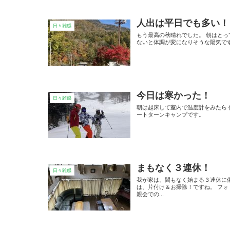
人出は平日でも多い！
日々雑感
もう最高の秋晴れでした。 朝はと
ないと体調が変になりそうな陽気で
今日は寒かった！
日々雑感
朝は起床して室内で温度計をみたら 
ートターンキャンプです。
まもなく３連休！
日々雑感
我が家は、間もなく始まる３連休に
は、片付け＆お掃除！ですね。 フ
親会での...