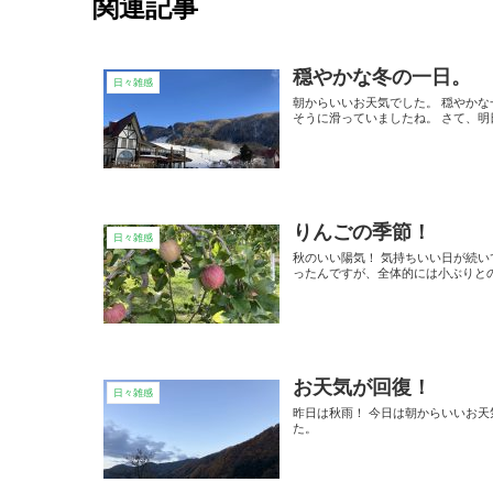
関連記事
穏やかな冬の一日。
日々雑感
朝からいいお天気でした。 穏やかな
そうに滑っていましたね。 さて、明日
りんごの季節！
日々雑感
秋のいい陽気！ 気持ちいい日が続い
ったんですが、全体的には小ぶりとの
お天気が回復！
日々雑感
昨日は秋雨！ 今日は朝からいいお
た。