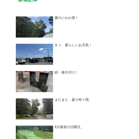
夏のにわか雨！
久々、夏らしいお天気！
続・後片付け！
またまた、曇り時々雨。
8月最初の日曜日。