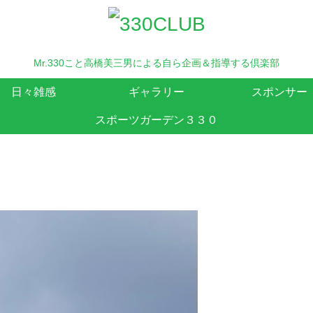
Mr.330こと高橋美三男による自ら企画＆指導する倶楽部
日々雑感
ギャラリー
スポンサー
スポーツガーデン３３０