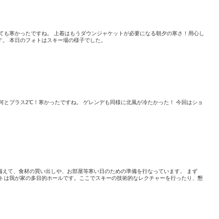
っても寒かったですね。 上着はもうダウンジャケットが必要になる朝夕の寒さ！用心し
す。 本日のフォトはスキー場の様子でした。
何とプラス2℃！寒かったですね。 ゲレンデも同様に北風が冷たかった！ 今回はショ
備えて、食材の買い出しや、お部屋等寒い日のための準備を行なっています。 まず
ォトは我が家の多目的ホールです。ここでスキーの技術的なレクチャーを行ったり、懇