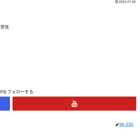
2022.07.29
。苦笑
330をフォローする
Mr.330