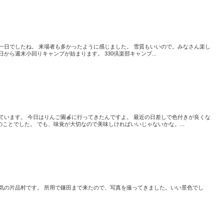
一日でしたね。 来場者も多かったように感じました。 雪質もいいので。みなさん楽し
から週末小回りキャンプが始まります。 330倶楽部キャンプ...
ています。 今日はりんご園🍎に行ってきたんですよ。 最近の日差しで色付きが良くな
ことでした。 でも、味覚が大切なので美味しければいいじゃないかな。...
天気の片品村です。 所用で鎌田まで来たので、写真を撮ってきました。いい景色でし