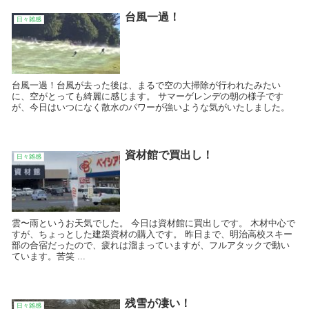
台風一過！
日々雑感
台風一過！台風が去った後は、まるで空の大掃除が行われたみたい
に、空がとっても綺麗に感じます。 サマーゲレンデの朝の様子です
が、今日はいつになく散水のパワーが強いような気がいたしました。
資材館で買出し！
日々雑感
雲〜雨というお天気でした。 今日は資材館に買出しです。 木材中心で
すが、ちょっとした建築資材の購入です。 昨日まで、明治高校スキー
部の合宿だったので、疲れは溜まっていますが、フルアタックで動い
ています。苦笑 ...
残雪が凄い！
日々雑感