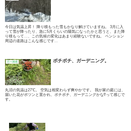
今日は気温上昇！ 降り積もった雪もかなり解けていますね。 3月に入
って雪が降ったり、急に5月くらいの陽気になったかと思うと、また降
り積もって…、この気候の変化はあまり経験ないですね。 ペンション
周辺の道路はこんな感じです...
ボチボチ、ガーデニング。
日々雑感
丸沼の気温は27℃。 空気は相変わらず爽やかです。 我が家の庭には、
届いた花がポツンと置かれ、ボチボチ、ガーデニングかな⁉️って感じで
す。