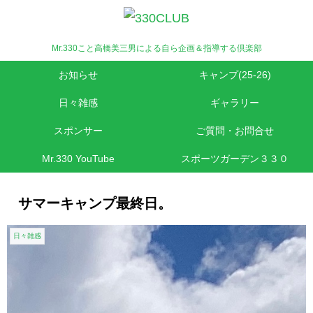
Mr.330こと高橋美三男による自ら企画＆指導する倶楽部
お知らせ
キャンプ(25-26)
日々雑感
ギャラリー
スポンサー
ご質問・お問合せ
Mr.330 YouTube
スポーツガーデン３３０
サマーキャンプ最終日。
日々雑感