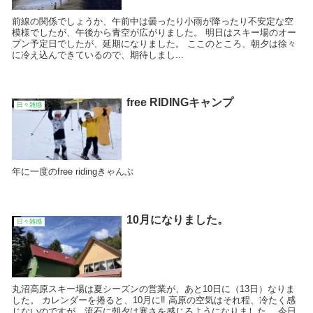
前線の関係でしょうか、午前中は曇ったり小雨が降ったり不安定な空
模様でしたが、午後から青空が広がりました。 明日はスキー場のオー
プン予定日でしたが、延期になりました。 ここのところ、朝夕は徐々
に冷え込んできているので、期待しまし...
free RIDINGキャンプ
日々雑感
年に一度のfree ridingきゃんぷ
10月になりました。
日々雑感
丸沼高原スキー場は夏シーズンの営業が、あと10日に（13日）なりま
した。 カレンダーを捲ると、10月に‼️ 高原の空気はそれ程、冷たく感
じないのですが、流石に朝夕は寒さを感じるようになりました。 今日