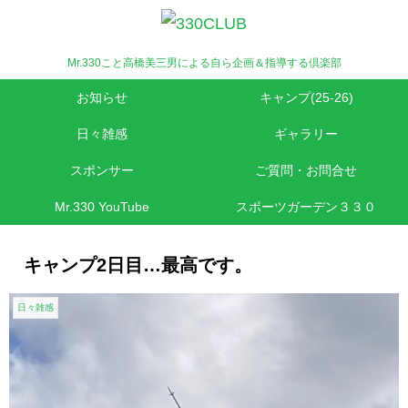
Mr.330こと高橋美三男による自ら企画＆指導する倶楽部
お知らせ
キャンプ(25-26)
日々雑感
ギャラリー
スポンサー
ご質問・お問合せ
Mr.330 YouTube
スポーツガーデン３３０
キャンプ2日目…最高です。
日々雑感