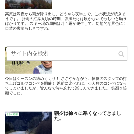
高原は深夜から雨が降り出し、どうやら夜半まで、この状況が続きそ
うです。 折角の紅葉見頃の時期、強風だけは吹かないで欲しいと願う
ばかりです。 スキー場の周囲は時々霧が発生して、幻想的な景色に！
自然の素晴らしさですね。
打ち上げコンペ！
日々雑感
今日はシーズンの締めくくり！ ささやかながら…恒例のスタッフの打
ち上げゴルフコンペを開催！ 以前に比べれば、少人数のコンペになっ
てしまいましたが、皆んなで時を忘れて楽しんできました。 笑顔＆笑
顔でした。
朝夕は徐々に寒くなってきまし
日々雑感
た。