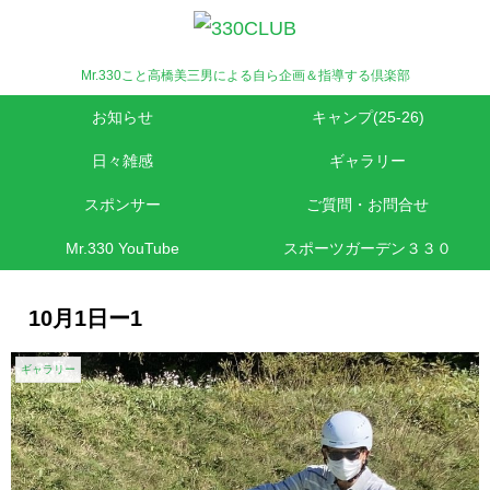
Mr.330こと高橋美三男による自ら企画＆指導する倶楽部
お知らせ
キャンプ(25-26)
日々雑感
ギャラリー
スポンサー
ご質問・お問合せ
Mr.330 YouTube
スポーツガーデン３３０
10月1日ー1
ギャラリー