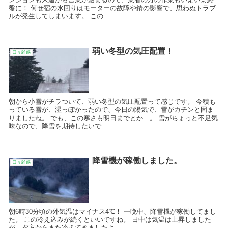
盤に！ 何せ宿の水回りはモーターの故障や錆の影響で、思わぬトラブ
ルが発生してしまいます。 この...
弱い冬型の気圧配置！
日々雑感
朝から小雪がチラついて、弱い冬型の気圧配置って感じです。 今積も
っている雪が、湿っぽかったので、今日の陽気で、雪がカチンと固ま
りましたね。 でも、この寒さも明日までとか…。 雪がちょっと不足気
味なので、降雪を期待したいで...
降雪機が稼働しました。
日々雑感
朝6時30分頃の外気温はマイナス4℃！ 一晩中、降雪機が稼働してまし
た。 この冷え込みが続くといいですね。 日中は気温は上昇しました
が、夕方からまた冷えてきましたよ。