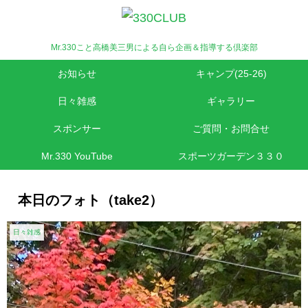
Mr.330こと高橋美三男による自ら企画＆指導する倶楽部
お知らせ
キャンプ(25-26)
日々雑感
ギャラリー
スポンサー
ご質問・お問合せ
Mr.330 YouTube
スポーツガーデン３３０
本日のフォト（take2）
日々雑感