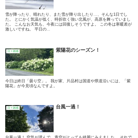
雪が降ったり、晴れたり、また雪が降り出したり…、そんな1日でし
た。 とにかく気温が低く、時折吹く強い北風が、高原を舞っていまし
た。 こんなお天気も、今夜には回復しそうですよ。 この冬は寒暖差が
激しいですね。 平日の...
紫陽花のシーズン！
日々雑感
今日は終日「曇り空」。 我が家、片品村は国道や県道沿いには、「紫
陽花」が今見頃なんですよ。
台風一過！
日々雑感
台風一過！ 空気が澄んで、青空がとっても綺麗にみえました。 それで