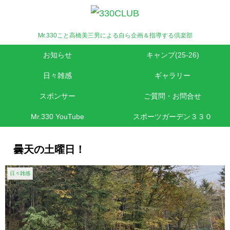
Mr.330こと高橋美三男による自ら企画＆指導する倶楽部
お知らせ
キャンプ(25-26)
日々雑感
ギャラリー
スポンサー
ご質問・お問合せ
Mr.330 YouTube
スポーツガーデン３３０
曇天の土曜日！
日々雑感