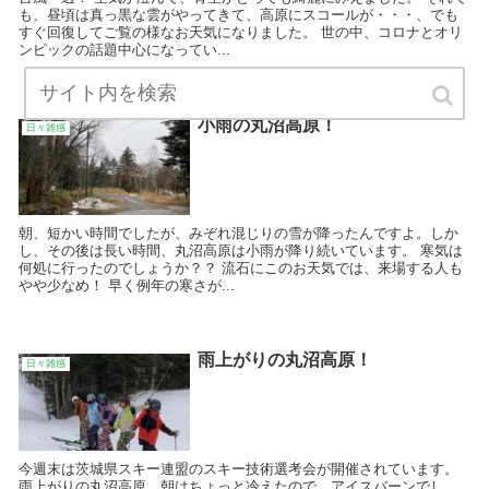
も、昼頃は真っ黒な雲がやってきて、高原にスコールが・・・、でも
すぐ回復してご覧の様なお天気になりました。 世の中、コロナとオリ
ンピックの話題中心になってい...
小雨の丸沼高原！
日々雑感
朝、短かい時間でしたが、みぞれ混じりの雪が降ったんですよ。しか
し、その後は長い時間、丸沼高原は小雨が降り続いています。 寒気は
何処に行ったのでしょうか？？ 流石にこのお天気では、来場する人も
やや少なめ！ 早く例年の寒さが...
雨上がりの丸沼高原！
日々雑感
今週末は茨城県スキー連盟のスキー技術選考会が開催されています。
雨上がりの丸沼高原、朝はちょっと冷えたので、アイスバーンでし