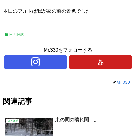
本日のフォトは我が家の前の景色でした。
日々雑感
Mr.330をフォローする
Mr.330
関連記事
束の間の晴れ間…。
日々雑感