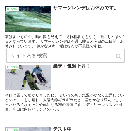
サマーゲレンデはお休みです。
日々雑感
雲は多いものの、晴れ間も見えて、それ程暑くもなく、過ごしやすい1
日となっています。 サマーゲレンデは今週…昨日と今日の二日間、お
休みしています。 静かなスキー場はなんか不思議ですね。
曇天・気温上昇！
日々雑感
今日は雲って助かりましたね。 というのも、気温がかなり上昇してい
るので…、もし晴れて太陽光線ギラギラだと、雪がかなり緩んでしま
っただろうなぁ〜と心配になる程の陽気です。 ディリーレッスン2日
目。今日は内傾バランスのトレ...
テスト中
日々雑感