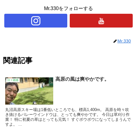
Mr.330をフォローする
Mr.330
関連記事
高原の風は爽やかです。
日々雑感
丸沼高原スキー場は1番低いところでも、標高1,400m。 高原を時々吹
き抜けるバレーウインドウは、とっても爽やかです。 今日は草刈り作
業！ 特に初夏の草はとっても元気！ すぐボウボウになってしまうんで
すよ。 ...