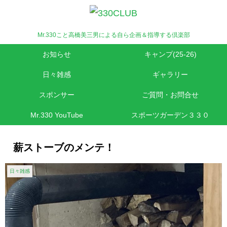
Mr.330こと高橋美三男による自ら企画＆指導する倶楽部
お知らせ
キャンプ(25-26)
日々雑感
ギャラリー
スポンサー
ご質問・お問合せ
Mr.330 YouTube
スポーツガーデン３３０
薪ストーブのメンテ！
日々雑感