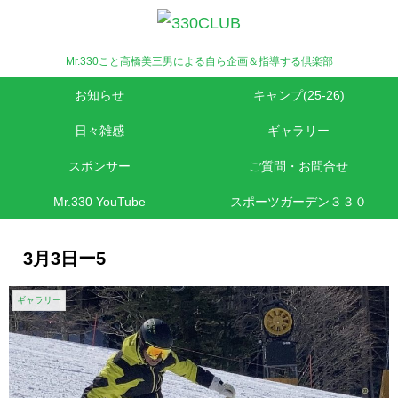
Mr.330こと高橋美三男による自ら企画＆指導する倶楽部
お知らせ
キャンプ(25-26)
日々雑感
ギャラリー
スポンサー
ご質問・お問合せ
Mr.330 YouTube
スポーツガーデン３３０
3月3日ー5
ギャラリー