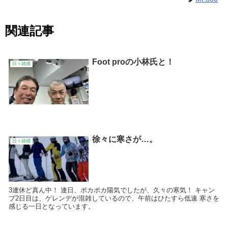
関連記事
Foot proの小林氏と！
日々雑感
徐々に寒さが…。
日々雑感
3連休ど真ん中！ 連日、ポカポカ陽気でしたが、久々の寒気！ キャン
プ2日目は、ゲレンデが混雑しているので、午前はひたすら低速 寒さを
感じる一日となっています。