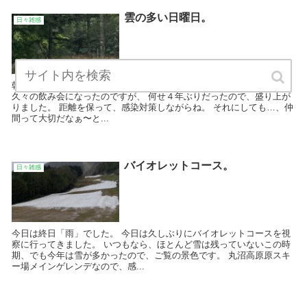
雲の多い日曜日。
日々雑感
朝はいいお天気でしたが、昼頃から雲が目立ってきました。 昨夜は、
久々の飲み会になったのですが、 何せ４年ぶりだったので、盛り上が
りました。 距離を保って、感染対策しながらね。 それにしても…、仲
間って大切だなぁ〜と...
バイオレットコース。
日々雑感
今日は終日「雨」でした。 今日は久しぶりにバイオレットコースを視
察に行ってきました。 いつもなら、ほとんど雪は残っていないこの時
期、でも今年は雪が多かったので、ご覧の景色です。 丸沼高原原スキ
ー場メインゲレンデなので、感...