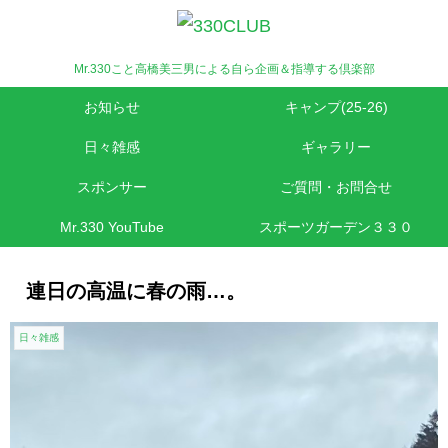
Mr.330こと高橋美三男による自ら企画＆指導する倶楽部
お知らせ
キャンプ(25-26)
日々雑感
ギャラリー
スポンサー
ご質問・お問合せ
Mr.330 YouTube
スポーツガーデン３３０
連日の高温に春の雨…。
日々雑感