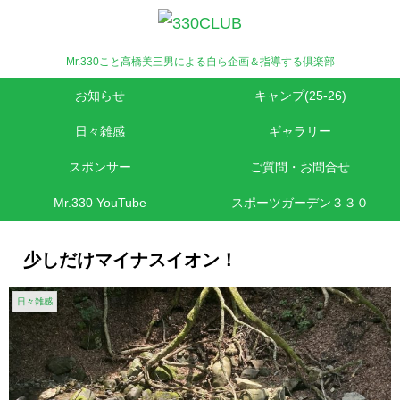
Mr.330こと高橋美三男による自ら企画＆指導する倶楽部
お知らせ
キャンプ(25-26)
日々雑感
ギャラリー
スポンサー
ご質問・お問合せ
Mr.330 YouTube
スポーツガーデン３３０
少しだけマイナスイオン！
日々雑感