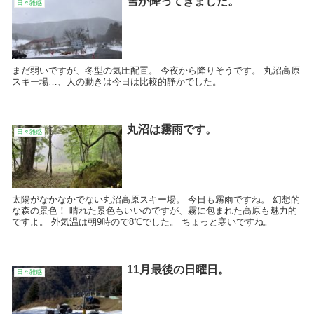
雪が降ってきました。
日々雑感
まだ弱いですが、冬型の気圧配置。 今夜から降りそうです。 丸沼高原
スキー場…、人の動きは今日は比較的静かでした。
丸沼は霧雨です。
日々雑感
太陽がなかなかでない丸沼高原スキー場。 今日も霧雨ですね。 幻想的
な森の景色！ 晴れた景色もいいのですが、霧に包まれた高原も魅力的
ですよ。 外気温は朝9時ので8℃でした。 ちょっと寒いですね。
11月最後の日曜日。
日々雑感