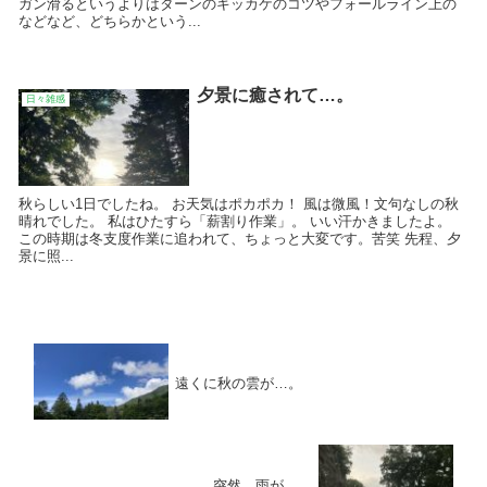
ガン滑るというよりはターンのキッカケのコツやフォールライン上の
などなど、どちらかという...
夕景に癒されて…。
日々雑感
秋らしい1日でしたね。 お天気はポカポカ！ 風は微風！文句なしの秋
晴れでした。 私はひたすら「薪割り作業」。 いい汗かきましたよ。
この時期は冬支度作業に追われて、ちょっと大変です。苦笑 先程、夕
景に照...
遠くに秋の雲が…。
突然、雨が…。