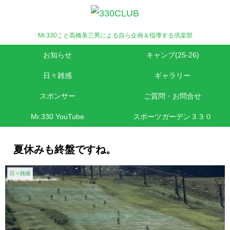
Mr.330こと高橋美三男による自ら企画＆指導する倶楽部
お知らせ
キャンプ(25-26)
日々雑感
ギャラリー
スポンサー
ご質問・お問合せ
Mr.330 YouTube
スポーツガーデン３３０
夏休みも終盤ですね。
日々雑感