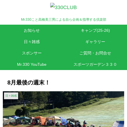
Mr.330こと高橋美三男による自ら企画＆指導する倶楽部
お知らせ
キャンプ(25-26)
日々雑感
ギャラリー
スポンサー
ご質問・お問合せ
Mr.330 YouTube
スポーツガーデン３３０
8月最後の週末！
日々雑感