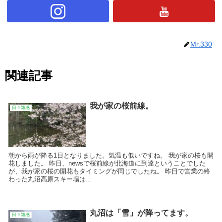
Mr.330
関連記事
我が家の桜前線。
日々雑感
朝から雨が降る1日となりました。気温も低いですね。 我が家の桜も開
花しました。 昨日、newsで桜前線が北海道に到達ということでした
が、我が家の桜の開花もタイミングが同じでしたね。 昨日で営業の終
わった丸沼高原スキー場は...
丸沼は「雪」が降ってます。
日々雑感