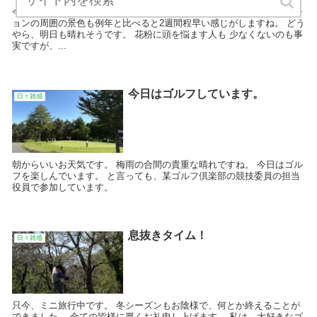
今日も晴天なり。 一体この陽気はいつまで続くんでしょうね。 ペンシ
ョンの周囲の景色も例年と比べると2週間程早い感じがしますね。 どう
やら、明日も晴れそうです。 花粉に頭を悩ます人も 少なくないのも事
実ですが、...
今日はゴルフしています。
日々雑感
朝からいいお天気です。 梅雨の合間の貴重な晴れですね。 今日はゴル
フを楽しんでいます。 と言っても、某ゴルフ倶楽部の競技委員の担当
役員で参加しています。
息抜きタイム！
日々雑感
只今、ミニ旅行中です。 冬シーズンもお陰様で、何とか終えることが
できました。 全ての皆様に厚くお礼申し上げます。 私は、大好きなゴ