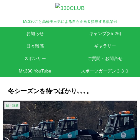
Mr.330こと高橋美三男による自ら企画＆指導する倶楽部
お知らせ
キャンプ(25-26)
日々雑感
ギャラリー
スポンサー
ご質問・お問合せ
Mr.330 YouTube
スポーツガーデン３３０
冬シーズンを待つばかり､､､。
日々雑感