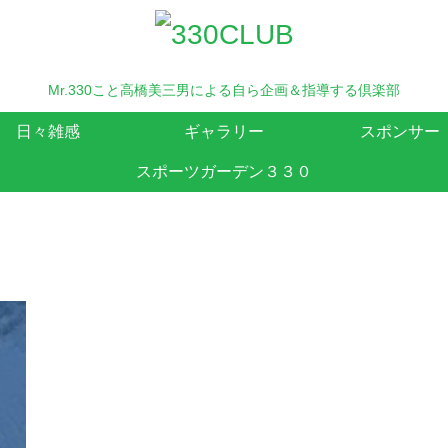
Mr.330こと高橋美三男による自ら企画＆指導する倶楽部
日々雑感
ギャラリー
スポンサー
スポーツガーデン３３０