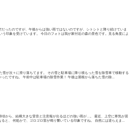
空だったのですが、午後からは強い雨ではないのですが、シトシトと降り続けていま
という印象を受けています。 今日のフォトは我が家付近の森の景色です。見る角度によ
った雪が次々に滑り落ちてます。 その雪と駐車場に降り積もった雪を除雪車で移動する
ったですね。 午前中は駐車場の除雪作業！ 午後は屋根から落ちた雪の除...
4時頃から、結構大きな雷音と注意報が出るほどの強い雨が…。 最近、上空に寒気が居
ると、 何処かで、ゴロゴロ雷が鳴り響いている印象ですね。 自然には逆らえま...