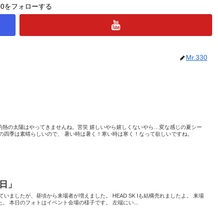
330をフォローする
Mr.330
灼熱の太陽はやってきませんね。苦笑 嬉しいやら嬉しくないやら…変な感じの夏シー
本の四季は素晴らしいので、 暑い時は暑く！寒い時は寒く！なって欲しいですね。
日」
いましたが、昼頃から来場者が増えました。 HEAD SK Iも結構売れましたよ。 来場
。 本日のフォトはイベント会場の様子です。 左端にい...