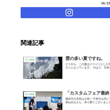
Mr.
関連記事
雲の多い夏ですね。
日々雑感
どうやら、この夏はジリジリとした
ズンになっています。 やはり、日
「カスタムフェア最終
日々雑感
最終日の天気は小雨！ 午前中は空いて
者ねみなさん、有り難うございました