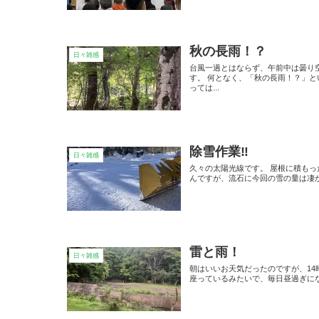
秋の長雨！？
日々雑感
台風一過とはならず、午前中は曇り
す。 何となく、「秋の長雨！？」
っては...
除雪作業‼️
日々雑感
久々の太陽光線です。 屋根に積も
んですが、流石に今回の雪の量は凄か
雷と雨！
日々雑感
朝はいいお天気だったのですが、1
座っているみたいで、毎日昼過ぎにな