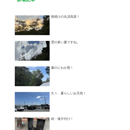
朝焼けの丸沼高原！
雲の多い夏ですね。
夏のにわか雨！
久々、夏らしいお天気！
続・後片付け！