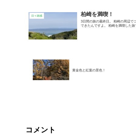
柏崎を満喫！
日々雑感
3日間の旅の最終日。 柏崎の周辺で
できたんですよ。 柏崎を満喫した旅
黄金色と紅葉の景色！
コメント