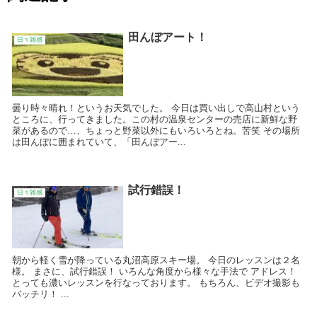
田んぼアート！
日々雑感
曇り時々晴れ！というお天気でした。 今日は買い出しで高山村という
ところに、行ってきました。この村の温泉センターの売店に新鮮な野
菜があるので…、ちょっと野菜以外にもいろいろとね。苦笑 その場所
は田んぼに囲まれていて、「田んぼアー...
試行錯誤！
日々雑感
朝から軽く雪が降っている丸沼高原スキー場。 今日のレッスンは２名
様。 まさに、試行錯誤！ いろんな角度から様々な手法で アドレス！
とっても濃いレッスンを行なっております。 もちろん、ビデオ撮影も
バッチリ！ ...