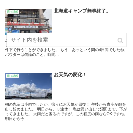
北海道キャンプ無事終了。
日々雑感
ニセコは朝から雪マーク！ 程よい粉雪がず〜っと降り続けています。
しかし、午前中はラッキーにも、薄日が差し込み、撮影には最高の条
件下で行うことができました。 もう、あっという間の4日間でしたね。
パウダーは勿論のこと、時間...
お天気の変化！
日々雑感
朝の丸沼は小雨でしたが、徐々にお天気が回復！ 午後から青空が顔を
出し始めました。 明日から、３連休！ 私は買い出しで沼田まで、下が
ってきました。 大雨だと困るのですが、この程度の雨ならOKですね。
明日から今...