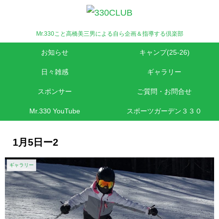
Mr.330こと高橋美三男による自ら企画＆指導する倶楽部
お知らせ
キャンプ(25-26)
日々雑感
ギャラリー
スポンサー
ご質問・お問合せ
Mr.330 YouTube
スポーツガーデン３３０
1月5日ー2
ギャラリー