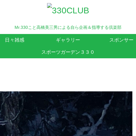
Mr.330こと高橋美三男による自ら企画＆指導する倶楽部
日々雑感
ギャラリー
スポンサー
スポーツガーデン３３０