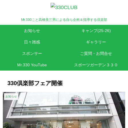
Mr.330こと高橋美三男による自ら企画＆指導する倶楽部
お知らせ
キャンプ(25-26)
日々雑感
ギャラリー
スポンサー
ご質問・お問合せ
Mr.330 YouTube
スポーツガーデン３３０
330倶楽部フェア開催
お知らせ