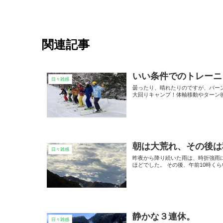
関連記事
いい条件でのトレーニ
日々雑感
曇ったり、晴れたりのですが、バー
大回りキャンプ！体軸移動やターン
朝は大荒れ、その後は
日々雑感
昨夜から降り続いた雨は、時折強雨
ほどでした。 その後、午前10時くら
静かな３連休。
日々雑感