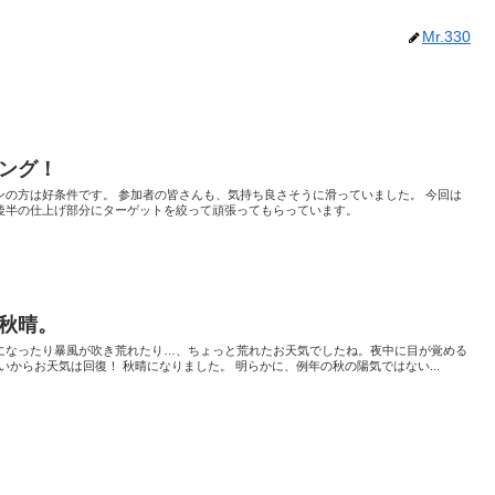
Mr.330
ング！
ンの方は好条件です。 参加者の皆さんも、気持ち良さそうに滑っていました。 今回は
後半の仕上げ部分にターゲットを絞って頑張ってもらっています。
秋晴。
になったり暴風が吹き荒れたり…、ちょっと荒れたお天気でしたね。夜中に目が覚める
いからお天気は回復！ 秋晴になりました。 明らかに、例年の秋の陽気ではない...