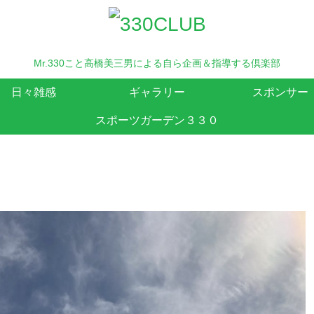
Mr.330こと高橋美三男による自ら企画＆指導する倶楽部
日々雑感
ギャラリー
スポンサー
スポーツガーデン３３０