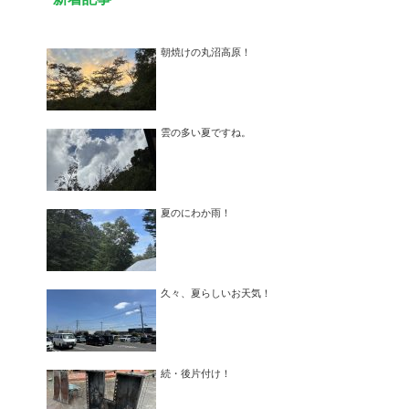
朝焼けの丸沼高原！
雲の多い夏ですね。
夏のにわか雨！
久々、夏らしいお天気！
続・後片付け！