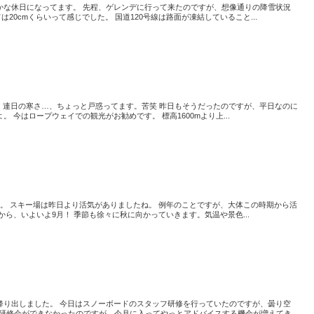
かな休日になってます。 先程、ゲレンデに行って来たのですが、想像通りの降雪状況
は20cmくらいって感じでした。 国道120号線は路面が凍結していること...
、連日の寒さ…、ちょっと戸惑ってます。苦笑 昨日もそうだったのですが、平日なのに
 今はロープウェイでの観光がお勧めです。 標高1600mより上...
。 スキー場は昨日より活気がありましたね。 例年のことですが、大体この時期から活
から、いよいよ9月！ 季節も徐々に秋に向かっていきます。気温や景色...
降り出しました。 今日はスノーボードのスタッフ研修を行っていたのですが、曇り空
なか研修会ができなかったのですが、今月に入ってやっとアドバイスする機会が増えてき