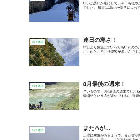
いいか悪いか別にして、今日も穏や
でした。 積雪は10cm〜場所によって
連日の寒さ！
日々雑感
昨日より気温は1℃〜2℃高いものの
ここのところ、行楽客が多いんですよ。
8月最後の週末！
日々雑感
早いもので、8月最後の週末でしたね
動開始という方が多いですね。 来週
また⛄️が…
日々雑感
上空に寒気があるようで、また雪が
から徐々に雪に…。 12月はなか