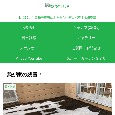
Mr.330こと高橋美三男による自ら企画＆指導する倶楽部
お知らせ
キャンプ(25-26)
日々雑感
ギャラリー
スポンサー
ご質問・お問合せ
Mr.330 YouTube
スポーツガーデン３３０
我が家の残雪！
日々雑感