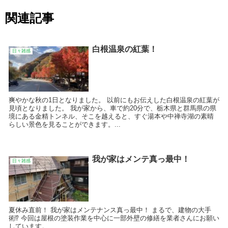
関連記事
白根温泉の紅葉！
日々雑感
爽やかな秋の1日となりました。 以前にもお伝えした白根温泉の紅葉が
見頃となりました。 我が家から、車で約20分で、栃木県と群馬県の県
境にある金精トンネル、そこを越えると、すぐ湯本や中禅寺湖の素晴
らしい景色を見ることができます。...
我が家はメンテ真っ最中！
日々雑感
夏休み直前！ 我が家はメンテナンス真っ最中！ まるで、建物の大手
術⁉️ 今回は屋根の塗装作業を中心に一部外壁の修繕を業者さんにお願い
しています。