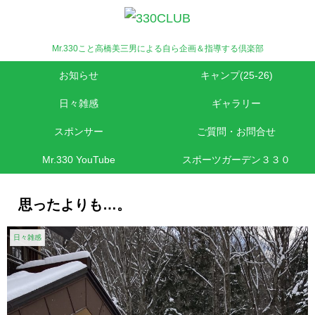
Mr.330こと高橋美三男による自ら企画＆指導する倶楽部
お知らせ
キャンプ(25-26)
日々雑感
ギャラリー
スポンサー
ご質問・お問合せ
Mr.330 YouTube
スポーツガーデン３３０
思ったよりも…。
日々雑感