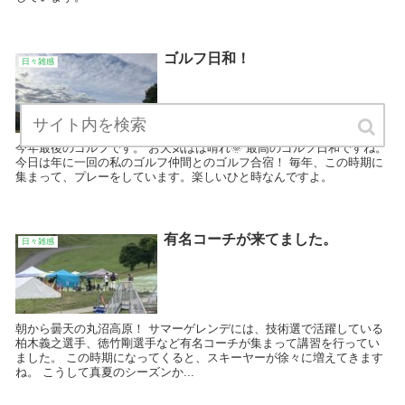
ゴルフ日和！
日々雑感
今年最後のゴルフです。 お天気はは晴れ🌞 最高のゴルフ日和ですね。
今日は年に一回の私のゴルフ仲間とのゴルフ合宿！ 毎年、この時期に
集まって、プレーをしています。楽しいひと時なんですよ。
有名コーチが来てました。
日々雑感
朝から曇天の丸沼高原！ サマーゲレンデには、技術選で活躍している
柏木義之選手、徳竹剛選手など有名コーチが集まって講習を行ってい
ました。 この時期になってくると、スキーヤーが徐々に増えてきます
ね。 こうして真夏のシーズンか...