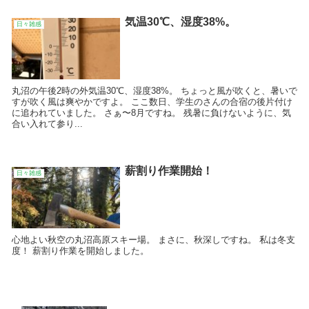
気温30℃、湿度38%。
日々雑感
丸沼の午後2時の外気温30℃、湿度38%。 ちょっと風が吹くと、暑いで
すが吹く風は爽やかですよ。 ここ数日、学生のさんの合宿の後片付け
に追われていました。 さぁ〜8月ですね。 残暑に負けないように、気
合い入れて参り...
薪割り作業開始！
日々雑感
心地よい秋空の丸沼高原スキー場。 まさに、秋深しですね。 私は冬支
度！ 薪割り作業を開始しました。