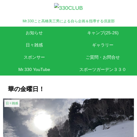
Mr.330こと高橋美三男による自ら企画＆指導する倶楽部
お知らせ
キャンプ(25-26)
日々雑感
ギャラリー
スポンサー
ご質問・お問合せ
Mr.330 YouTube
スポーツガーデン３３０
華の金曜日！
日々雑感