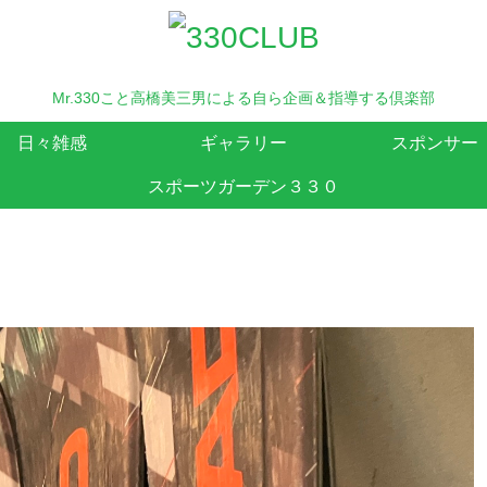
Mr.330こと高橋美三男による自ら企画＆指導する倶楽部
日々雑感
ギャラリー
スポンサー
スポーツガーデン３３０