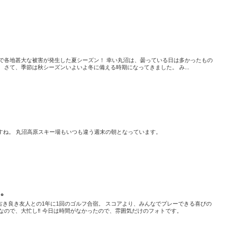
地で各地甚大な被害が発生した夏シーズン！ 幸い丸沼は、曇っている日は多かったもの
 さて、季節は秋シーズンいよいよ冬に備える時期になってきました。 み...
すね。 丸沼高原スキー場もいつも違う週末の朝となっています。
宿。
古き良き友人との1年に1回のゴルフ合宿。 スコアより、みんなでプレーできる喜びの
なので、大忙し‼️ 今日は時間がなかったので、雰囲気だけのフォトです。