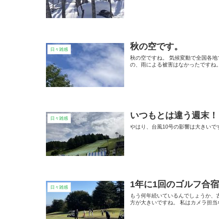
秋の空です。
日々雑感
秋の空ですね。 気候変動で全国各
の、雨による被害はなかったですね。
いつもとは違う週末！
日々雑感
やはり、台風10号の影響は大きいで
1年に1回のゴルフ合
日々雑感
もう何年続いているんでしょうか、
方が大きいですね。 私はカメラ担当