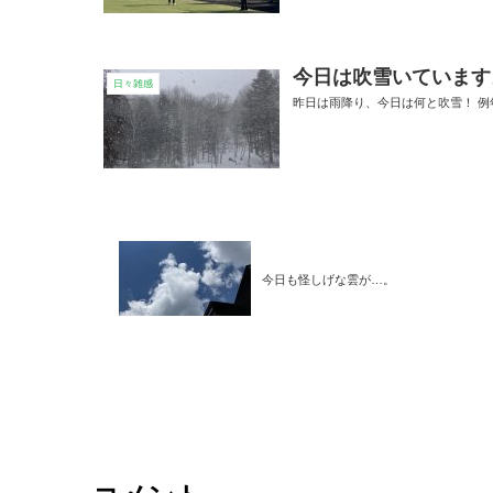
今日は吹雪いています
日々雑感
昨日は雨降り、今日は何と吹雪！ 
今日も怪しげな雲が…。