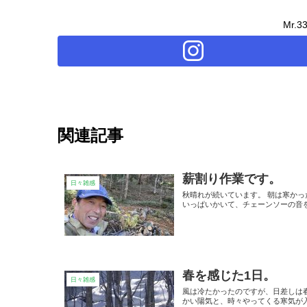
Mr.
関連記事
薪割り作業です。
日々雑感
秋晴れが続いています。 朝は寒かっ
いっぱいかいて、チェーンソーの音を
春を感じた1日。
日々雑感
風は冷たかったのですが、日差しは春
かい陽気と、時々やってくる寒気が入