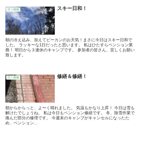
スキー日和！
日々雑感
朝の冷え込み、加えてピーカンのお天気！まさに今日はスキー日和で
した。 ラッキーな1日だったと思います。 私はひたすらペンション業
務！ 明日から３連休のキャンプです。 参加者の皆さん、宜しくお願い
致します。
修繕＆修繕！
日々雑感
朝からからっと、よ〜く晴れました。 気温もかなり上昇！ 今日は雪も
解けたでしょうね。 私は今日もペンション修繕です。 冬、除雪作業で
痛んだ部分の修理です。 今週末のキャンプがキャンセルになったた
め、ペンション...