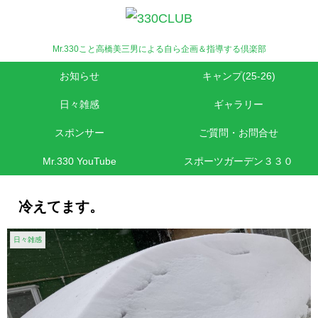
Mr.330こと高橋美三男による自ら企画＆指導する倶楽部
お知らせ
キャンプ(25-26)
日々雑感
ギャラリー
スポンサー
ご質問・お問合せ
Mr.330 YouTube
スポーツガーデン３３０
冷えてます。
日々雑感