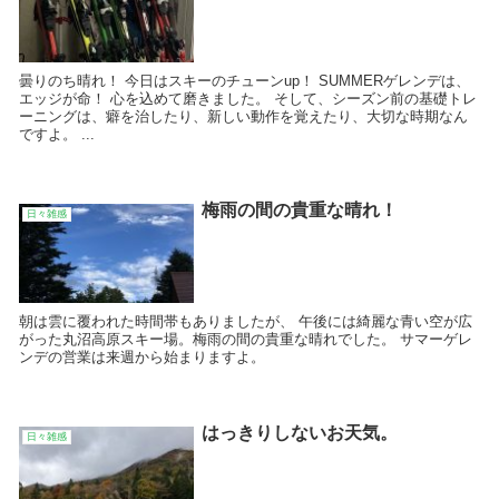
曇りのち晴れ！ 今日はスキーのチューンup！ SUMMERゲレンデは、
エッジが命！ 心を込めて磨きました。 そして、シーズン前の基礎トレ
ーニングは、癖を治したり、新しい動作を覚えたり、大切な時期なん
ですよ。 ...
梅雨の間の貴重な晴れ！
日々雑感
朝は雲に覆われた時間帯もありましたが、 午後には綺麗な青い空が広
がった丸沼高原スキー場。梅雨の間の貴重な晴れでした。 サマーゲレ
ンデの営業は来週から始まりますよ。
はっきりしないお天気。
日々雑感