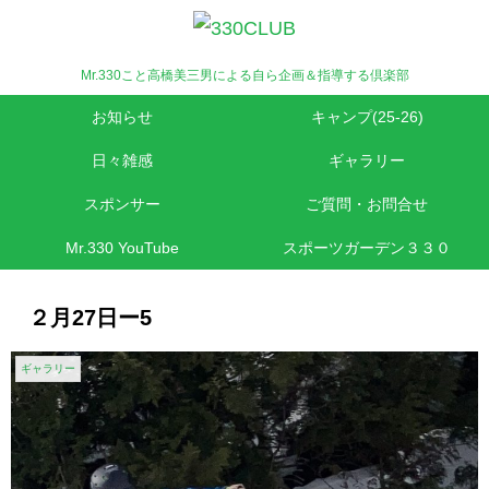
Mr.330こと高橋美三男による自ら企画＆指導する倶楽部
お知らせ
キャンプ(25-26)
日々雑感
ギャラリー
スポンサー
ご質問・お問合せ
Mr.330 YouTube
スポーツガーデン３３０
２月27日ー5
ギャラリー