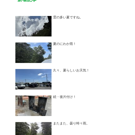
雲の多い夏ですね。
夏のにわか雨！
久々、夏らしいお天気！
続・後片付け！
またまた、曇り時々雨。