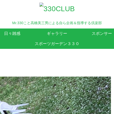
Mr.330こと高橋美三男による自ら企画＆指導する倶楽部
日々雑感
ギャラリー
スポンサー
スポーツガーデン３３０