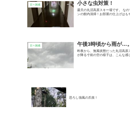
小さな虫対策！
日々雑感
曇天の丸沼高原スキー場です。 な
ンの館内清掃！お部屋の仕上げはもち
午後3時頃から雨が…
日々雑感
昨夜から、無風状態だった丸沼高原ス
が降る寸前の空の様子は、こんな感
恐ろし強風の爪痕！