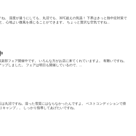
ね。 湿度が違うにしても、丸沼でも、30℃超えの気温！ 下界はきっと熱中症対策で
と、心地よい微風を感じることができます。 ちょっと贅沢な空気ですね...
中
0倶楽部フェア開催中です。 いろんな方がお店に来てくれていますよ。 有難いですね。
ップしました。 フェアは明日も開催しているので、...
石は丸沼ですね。湿った雪質にはならなかったんですよ。 ベストコンディションで滑
りキャンプ」。 しっかり指導してあげたいですね。