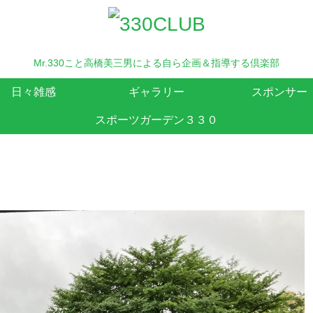
Mr.330こと高橋美三男による自ら企画＆指導する倶楽部
日々雑感
ギャラリー
スポンサー
スポーツガーデン３３０