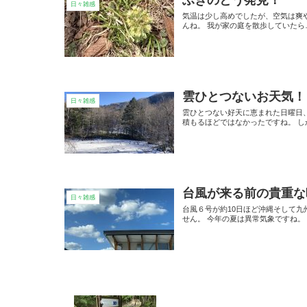
ふきのとう発見！
日々雑感
気温は少し高めでしたが、空気は爽
んね。 我が家の庭を散歩していた
雲ひとつないお天気！
日々雑感
雲ひとつない好天に恵まれた日曜日
積もるほどではなかったですね。 し
台風が来る前の貴重な
日々雑感
台風６号が約10日ほど沖縄そして
せん。 今年の夏は異常気象ですね。