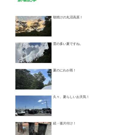
朝焼けの丸沼高原！
雲の多い夏ですね。
夏のにわか雨！
久々、夏らしいお天気！
続・後片付け！