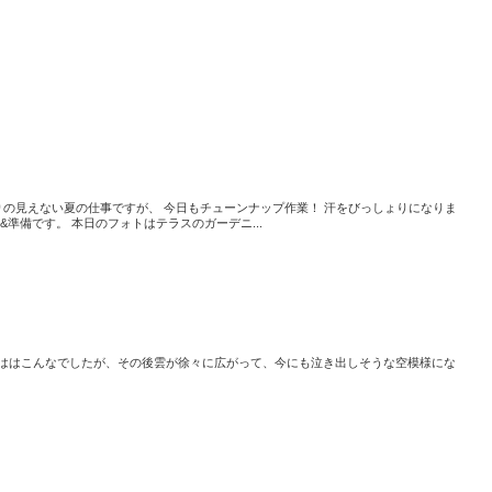
りの見えない夏の仕事ですが、 今日もチューンナップ作業！ 汗をびっしょりになりま
&準備です。 本日のフォトはテラスのガーデニ...
朝ははこんなでしたが、その後雲が徐々に広がって、今にも泣き出しそうな空模様にな