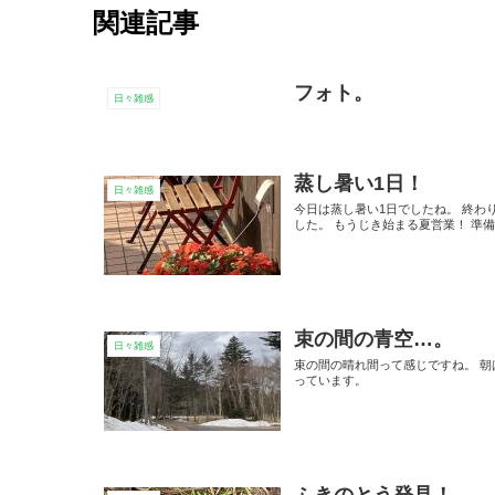
関連記事
フォト。
日々雑感
蒸し暑い1日！
日々雑感
今日は蒸し暑い1日でしたね。 終わ
した。 もうじき始まる夏営業！ 準備
束の間の青空…。
日々雑感
束の間の晴れ間って感じですね。 
っています。