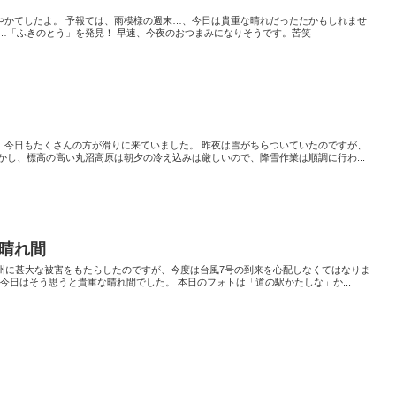
やかてしたよ。 予報ては、雨模様の週末…、今日は貴重な晴れだったたかもしれませ
ら…「ふきのとう」を発見！ 早速、今夜のおつまみになりそうです。苦笑
、今日もたくさんの方が滑りに来ていました。 昨夜は雪がちらついていたのですが、
かし、標高の高い丸沼高原は朝夕の冷え込みは厳しいので、降雪作業は順調に行わ...
晴れ間
九州に甚大な被害をもたらしたのですが、今度は台風7号の到来を心配しなくてはなりま
 今日はそう思うと貴重な晴れ間でした。 本日のフォトは「道の駅かたしな」か...