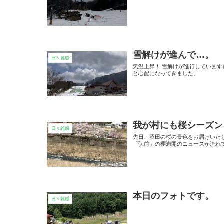
雪解けが進んで…。
日々雑感
気温上昇！ 雪解けが進行しています
と心配になってきました。
我が村にも桜シーズン
日々雑感
先日、沼田の桜の景色をお届けいた
「弘前」の櫻満開のニュースが流れて
本日のフォトです。
日々雑感