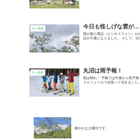
今日も怪しげな雲が…
日々雑感
我が家の電話（ビジネスフォン）が
話が不通になりました。 そして、5
丸沼は雨予報！
日々雑感
朝は晴れ！ 予報では午後から雨予報
スケジュールで頑張って頂きました。
穏やかな土曜日です。