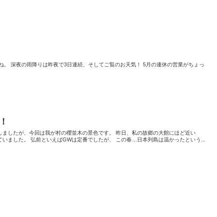
ね。 深夜の雨降りは昨夜で3日連続、そしてご覧のお天気！ 5月の連休の営業がちょっ
！
しましたが、今回は我が村の櫻並木の景色です。 昨日、私の故郷の大館にほど近い
いました。 弘前といえばGWは定番でしたが、 この春…日本列島は温かったという...