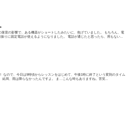
。
の落雷の影響で、ある機器がショートしたみたいに、焦げていました。 もちろん、電
日振りに固定電話が使えるようになりました。 電話が通じたと思ったら、用もない...
！ なので、今日は9時頃からレッスンをはじめて、午後1時に終了という変則のタイム
 結局、雨は降らなかったんですよ。 ま…こんな時もありますね。苦笑...