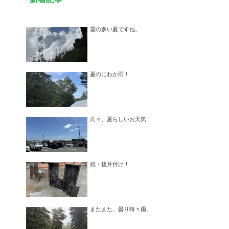
雲の多い夏ですね。
夏のにわか雨！
久々、夏らしいお天気！
続・後片付け！
またまた、曇り時々雨。