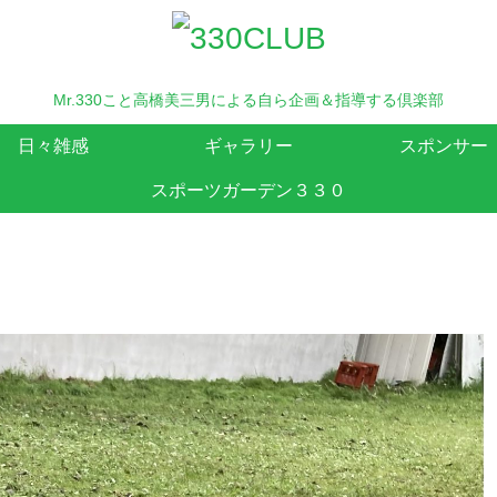
Mr.330こと高橋美三男による自ら企画＆指導する倶楽部
日々雑感
ギャラリー
スポンサー
スポーツガーデン３３０