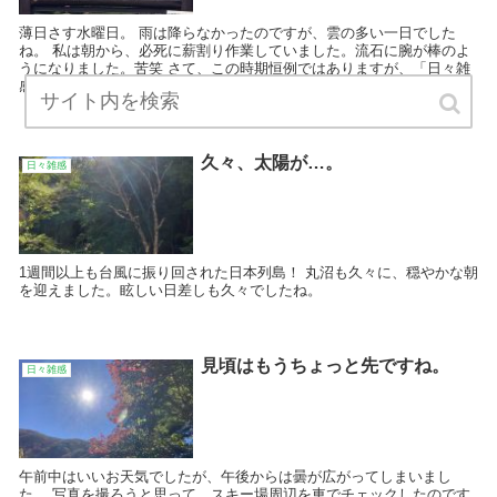
薄日さす水曜日。 雨は降らなかったのですが、雲の多い一日でした
ね。 私は朝から、必死に薪割り作業していました。流石に腕が棒のよ
うになりました。苦笑 さて、この時期恒例ではありますが、「日々雑
感」はお休み致します。 ...
久々、太陽が…。
日々雑感
1週間以上も台風に振り回された日本列島！ 丸沼も久々に、穏やかな朝
を迎えました。眩しい日差しも久々でしたね。
見頃はもうちょっと先ですね。
日々雑感
午前中はいいお天気でしたが、午後からは曇が広がってしまいまし
た。 写真を撮ろうと思って、スキー場周辺を車でチェックしたのです