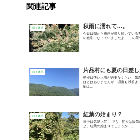
関連記事
秋雨に濡れて…。
日々雑感
今日は朝から霧雨が降り続いている
の色彩になっていましたよ。 この
片品村にも夏の日差し
日々雑感
朝夕は薄い上着が必要なくらい、気温
ほどはありませんが、湿度も以前よ
揃え...
紅葉の始まり？
日々雑感
日中は気温上昇！ でも、朝夕は陽気
よ、紅葉の始まりでしょうか…。