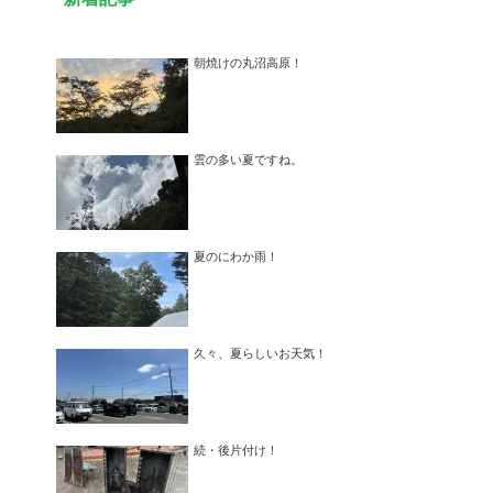
朝焼けの丸沼高原！
雲の多い夏ですね。
夏のにわか雨！
久々、夏らしいお天気！
続・後片付け！