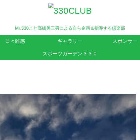
Mr.330こと高橋美三男による自ら企画＆指導する倶楽部
日々雑感
ギャラリー
スポンサー
スポーツガーデン３３０