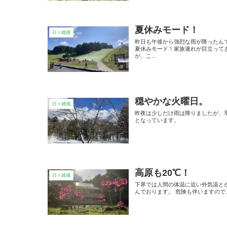
夏休みモード！
日々雑感
昨日も午後から強烈な雨が降ったん
夏休みモード！家族連れが目立って
が、こ...
穏やかな火曜日。
日々雑感
昨夜は少しだけ雨は降りましたが、
となっています。
高原も20℃！
日々雑感
下界では人間の体温に近い外気温と
んでおります。 危険も伴いますので