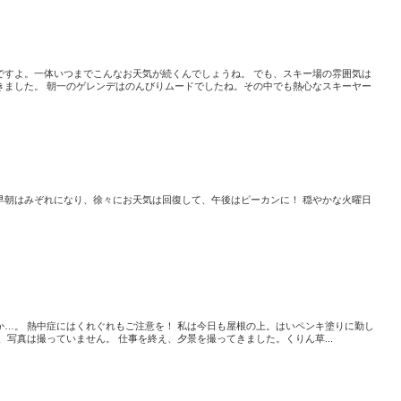
ですよ。一体いつまでこんなお天気が続くんでしょうね。 でも、スキー場の雰囲気は
きました。 朝一のゲレンデはのんびりムードでしたね。その中でも熱心なスキーヤー
早朝はみぞれになり、徐々にお天気は回復して、午後はピーカンに！ 穏やかな火曜日
か…。 熱中症にはくれぐれもご注意を！ 私は今日も屋根の上。はいペンキ塗りに勤し
、写真は撮っていません。 仕事を終え、夕景を撮ってきました。くりん草...