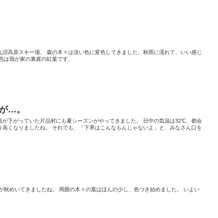
丸沼高原スキー場。 森の木々は淡い色に変色してきました。秋雨に濡れて、いい感じ
景色は我が家の裏庭の紅葉です。
が…。
が下がっていた片品村にも夏シーズンがやってきました。 日中の気温は32℃、都会
り高くなりましたね。 それでも、「下界はこんなもんじゃないよ」と、みなさん口を
が秋めいてきましたね。 周囲の木々の葉はほんの少し、色づき始めました。 いよい